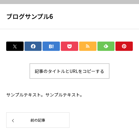
ブログサンプル6
ONLINE SHOP
会員登録
法人様専用ページ
記事のタイトルとURLをコピーする
お知らせ
サンプルテキスト。サンプルテキスト。
会社概要
前の記事