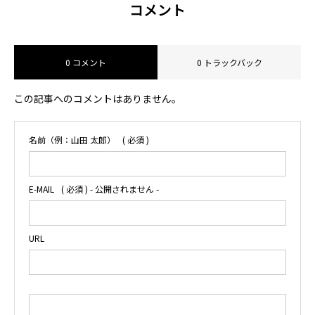
コメント
お問い合わせ
0 コメント
0 トラックバック
新規パートナー募集
この記事へのコメントはありません。
名前（例：山田 太郎）
( 必須 )
E-MAIL
( 必須 ) - 公開されません -
URL