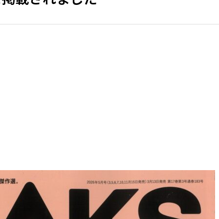
TOP
LTJとは